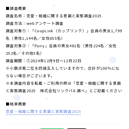
■調査概要
調査名称：恋愛・結婚に関する意識と実態調査2025
調査方法：webアンケート調査
調査対象①：「CoupLink（カップリンク）」会員の男女1,799
名（男性1,144名／女性655名）
調査対象②：「Pairy」会員の男女481名（男性224名／女性
252名／その他5名）
調査期間：①2024年12月9日～12月22日
※小数点第二位を四捨五入していますので、合計が100％にな
らない場合がございます。
※本調査内容を転載・ご利用の際は「恋愛・結婚に関する意識
と実態調査2025 株式会社リンクバル調べ」とご記載ください
婚活パーティー（東京）
■結果概要
婚活パーティー（大阪）
恋愛・結婚に関する意識と実態調査2025
PRIVACY POLICY