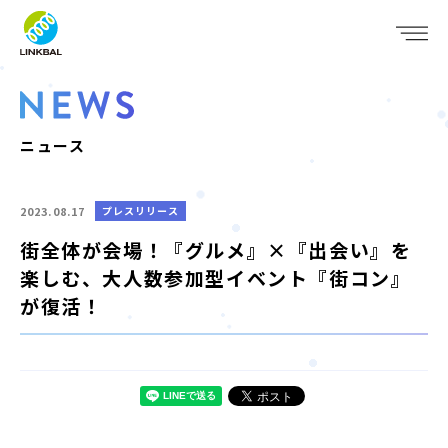
JP
EN
WHO WE ARE
SERVICE
ニュース
COMPANY
2023.08.17
プレスリリース
IR
街全体が会場！『グルメ』×『出会い』を
楽しむ、大人数参加型イベント『街コン』
RECRUIT
が復活！
NEWS
CONTACT