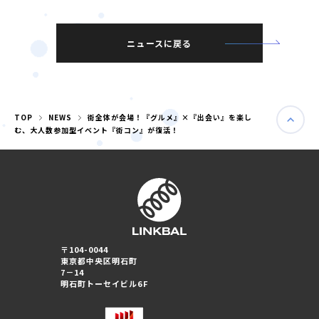
ニュースに戻る
TOP
NEWS
街全体が会場！『グルメ』×『出会い』を楽し
む、大人数参加型イベント『街コン』が復活！
婚活パーティー（東京）
〒104-0044
婚活パーティー（大阪）
東京都中央区明石町
7－14
明石町トーセイビル6F
PRIVACY POLICY