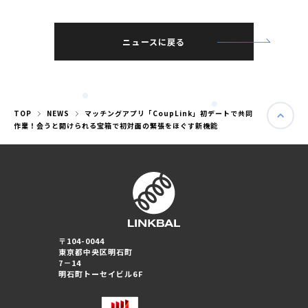
ニュースに戻る
TOP
NEWS
マッチングアプリ「CoupLink」初デートで共同
作業！会うと開けられる宝箱で初対面の緊張をほぐす新機能
婚活パーティー（東京）
〒104-0044
婚活パーティー（大阪）
東京都中央区明石町
7－14
明石町トーセイビル6F
PRIVACY POLICY