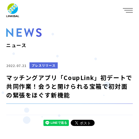
JP
EN
WHO WE ARE
SERVICE
ニュース
COMPANY
2022.07.21
プレスリリース
IR
マッチングアプリ「CoupLink」初デートで
共同作業！会うと開けられる宝箱で初対面
RECRUIT
の緊張をほぐす新機能
NEWS
CONTACT